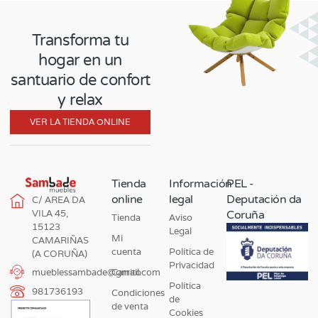
Transforma tu
hogar en un
santuario de confort
y relax
VER LA TIENDA ONLINE
Tienda
Información
PEL -
online
legal
Deputación da
C/ AREA DA
VILA 45,
Coruña
Tienda
Aviso
15123
Legal
Mi
CAMARIÑAS
cuenta
Política de
(A CORUÑA)
Privacidad
Carrito
mueblessambade@gmail.com
Política
981736193
Condiciones
de
de venta
Cookies