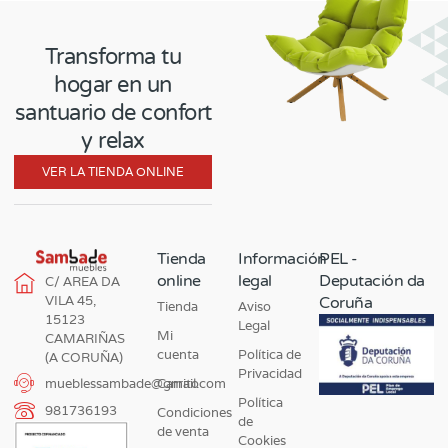
Transforma tu
hogar en un
santuario de confort
y relax
VER LA TIENDA ONLINE
Tienda
Información
PEL -
online
legal
Deputación da
C/ AREA DA
VILA 45,
Coruña
Tienda
Aviso
15123
Legal
Mi
CAMARIÑAS
cuenta
Política de
(A CORUÑA)
Privacidad
Carrito
mueblessambade@gmail.com
Política
981736193
Condiciones
de
de venta
Cookies