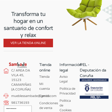
Transforma tu
hogar en un
santuario de confort
y relax
VER LA TIENDA ONLINE
Tienda
Información
PEL -
online
legal
Deputación da
C/ AREA DA
VILA 45,
Coruña
Tienda
Aviso
15123
Legal
Mi
CAMARIÑAS
cuenta
Política de
(A CORUÑA)
Privacidad
Carrito
mueblessambade@gmail.com
Política
981736193
Condiciones
de
de venta
Cookies