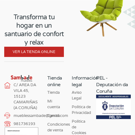
Transforma tu
hogar en un
santuario de confort
y relax
VER LA TIENDA ONLINE
Tienda
Información
PEL -
online
legal
Deputación da
C/ AREA DA
VILA 45,
Coruña
Tienda
Aviso
15123
Legal
Mi
CAMARIÑAS
cuenta
Política de
(A CORUÑA)
Privacidad
Carrito
mueblessambade@gmail.com
Política
981736193
Condiciones
de
de venta
Cookies