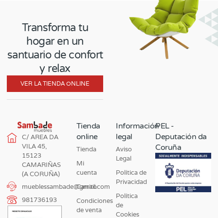
Transforma tu
hogar en un
santuario de confort
y relax
VER LA TIENDA ONLINE
Tienda
Información
PEL -
online
legal
Deputación da
C/ AREA DA
VILA 45,
Coruña
Tienda
Aviso
15123
Legal
Mi
CAMARIÑAS
cuenta
Política de
(A CORUÑA)
Privacidad
Carrito
mueblessambade@gmail.com
Política
981736193
Condiciones
de
de venta
Cookies