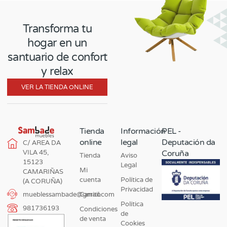
Transforma tu
hogar en un
santuario de confort
y relax
VER LA TIENDA ONLINE
Tienda
Información
PEL -
online
legal
Deputación da
C/ AREA DA
VILA 45,
Coruña
Tienda
Aviso
15123
Legal
Mi
CAMARIÑAS
cuenta
Política de
(A CORUÑA)
Privacidad
Carrito
mueblessambade@gmail.com
Política
981736193
Condiciones
de
de venta
Cookies