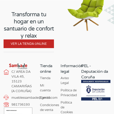
Transforma tu
hogar en un
santuario de confort
y relax
VER LA TIENDA ONLINE
Tienda
Información
PEL -
online
legal
Deputación da
C/ AREA DA
VILA 45,
Coruña
Tienda
Aviso
15123
Legal
Mi
CAMARIÑAS
cuenta
Política de
(A CORUÑA)
Privacidad
Carrito
mueblessambade@gmail.com
Política
981736193
Condiciones
de
de venta
Cookies