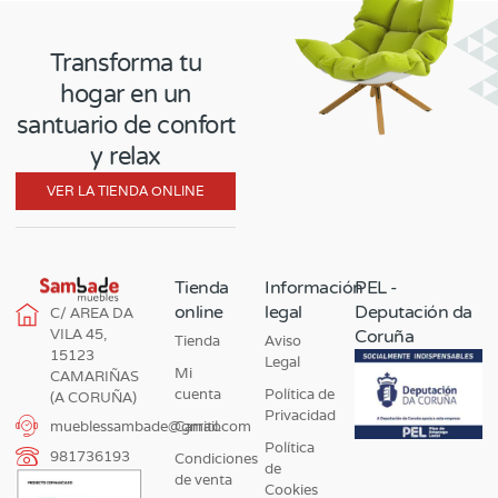
Transforma tu
hogar en un
santuario de confort
y relax
VER LA TIENDA ONLINE
Tienda
Información
PEL -
online
legal
Deputación da
C/ AREA DA
VILA 45,
Coruña
Tienda
Aviso
15123
Legal
Mi
CAMARIÑAS
cuenta
Política de
(A CORUÑA)
Privacidad
Carrito
mueblessambade@gmail.com
Política
981736193
Condiciones
de
de venta
Cookies