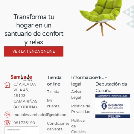
Transforma tu
hogar en un
santuario de confort
y relax
VER LA TIENDA ONLINE
Tienda
Información
PEL -
online
legal
Deputación da
C/ AREA DA
VILA 45,
Coruña
Tienda
Aviso
15123
Legal
Mi
CAMARIÑAS
cuenta
Política de
(A CORUÑA)
Privacidad
Carrito
mueblessambade@gmail.com
Política
981736193
Condiciones
de
de venta
Cookies