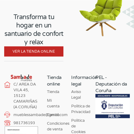
Transforma tu
hogar en un
santuario de confort
y relax
VER LA TIENDA ONLINE
Tienda
Información
PEL -
online
legal
Deputación da
C/ AREA DA
VILA 45,
Coruña
Tienda
Aviso
15123
Legal
Mi
CAMARIÑAS
cuenta
Política de
(A CORUÑA)
Privacidad
Carrito
mueblessambade@gmail.com
Política
981736193
Condiciones
de
de venta
Cookies