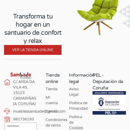
Transforma tu
hogar en un
santuario de confort
y relax
VER LA TIENDA ONLINE
Tienda
Información
PEL -
online
legal
Deputación da
C/ AREA DA
VILA 45,
Coruña
Tienda
Aviso
15123
Legal
Mi
CAMARIÑAS
cuenta
Política de
(A CORUÑA)
Privacidad
Carrito
mueblessambade@gmail.com
Política
981736193
Condiciones
de
de venta
Cookies