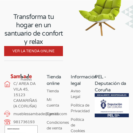
Transforma tu
hogar en un
santuario de confort
y relax
VER LA TIENDA ONLINE
Tienda
Información
PEL -
online
legal
Deputación da
C/ AREA DA
VILA 45,
Coruña
Tienda
Aviso
15123
Legal
Mi
CAMARIÑAS
cuenta
Política de
(A CORUÑA)
Privacidad
Carrito
mueblessambade@gmail.com
Política
981736193
Condiciones
de
de venta
Cookies