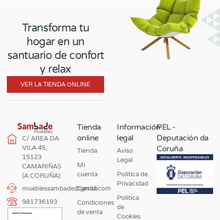
Transforma tu
hogar en un
santuario de confort
y relax
VER LA TIENDA ONLINE
Tienda
Información
PEL -
online
legal
Deputación da
C/ AREA DA
VILA 45,
Coruña
Tienda
Aviso
15123
Legal
Mi
CAMARIÑAS
cuenta
Política de
(A CORUÑA)
Privacidad
Carrito
mueblessambade@gmail.com
Política
981736193
Condiciones
de
de venta
Cookies