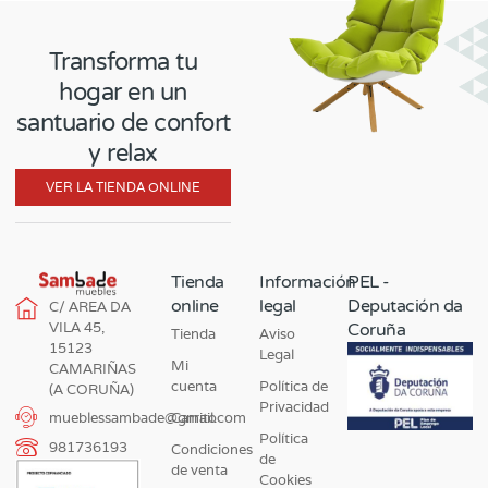
Transforma tu
hogar en un
santuario de confort
y relax
VER LA TIENDA ONLINE
Tienda
Información
PEL -
online
legal
Deputación da
C/ AREA DA
VILA 45,
Coruña
Tienda
Aviso
15123
Legal
Mi
CAMARIÑAS
cuenta
Política de
(A CORUÑA)
Privacidad
Carrito
mueblessambade@gmail.com
Política
981736193
Condiciones
de
de venta
Cookies