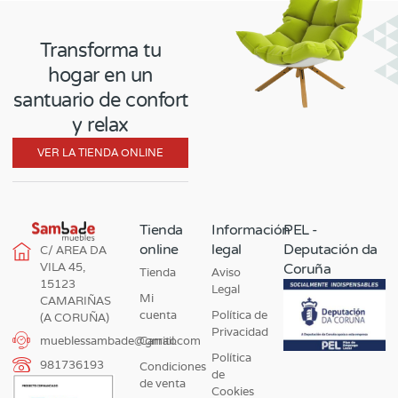
Transforma tu
hogar en un
santuario de confort
y relax
VER LA TIENDA ONLINE
Tienda
Información
PEL -
online
legal
Deputación da
C/ AREA DA
VILA 45,
Coruña
Tienda
Aviso
15123
Legal
Mi
CAMARIÑAS
cuenta
Política de
(A CORUÑA)
Privacidad
Carrito
mueblessambade@gmail.com
Política
981736193
Condiciones
de
de venta
Cookies