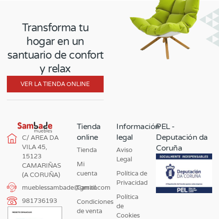
Transforma tu
hogar en un
santuario de confort
y relax
VER LA TIENDA ONLINE
Tienda
Información
PEL -
online
legal
Deputación da
C/ AREA DA
VILA 45,
Coruña
Tienda
Aviso
15123
Legal
Mi
CAMARIÑAS
cuenta
Política de
(A CORUÑA)
Privacidad
Carrito
mueblessambade@gmail.com
Política
981736193
Condiciones
de
de venta
Cookies