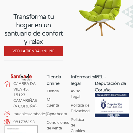
Transforma tu
hogar en un
santuario de confort
y relax
VER LA TIENDA ONLINE
Tienda
Información
PEL -
online
legal
Deputación da
C/ AREA DA
VILA 45,
Coruña
Tienda
Aviso
15123
Legal
Mi
CAMARIÑAS
cuenta
Política de
(A CORUÑA)
Privacidad
Carrito
mueblessambade@gmail.com
Política
981736193
Condiciones
de
de venta
Cookies